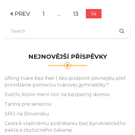
PREV
1
…
13
14
NEJNOVĚJŠÍ PŘÍSPĚVKY
Lifting tváre bez ihiel | Ako podporiť pevnejšiu pleť
prirodzene pomocou tvárovej gymnastiky?
Svetlo, ktoré mení noc na bezpečný domov
Tantra pre seniorov
SRO na Slovensku
Cesta k vlastnému podnikaniu bez byrokratického
pekla a zbytočného čakania