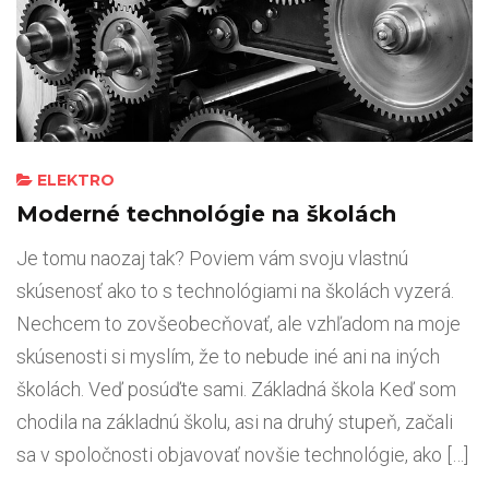
ELEKTRO
Moderné technológie na školách
Je tomu naozaj tak? Poviem vám svoju vlastnú
skúsenosť ako to s technológiami na školách vyzerá.
Nechcem to zovšeobecňovať, ale vzhľadom na moje
skúsenosti si myslím, že to nebude iné ani na iných
školách. Veď posúďte sami. Základná škola Keď som
chodila na základnú školu, asi na druhý stupeň, začali
sa v spoločnosti objavovať novšie technológie, ako […]