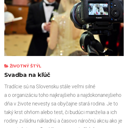
ŽIVOTNÝ ŠTÝL
Svadba na kľúč
Tradície sú na Slovensku stále veľmi silné
a o organizáciu toho najkrajšieho a najdokonanejšieho
dňa v živote nevesty sa obyčajne stará rodina. Je to
taký krst ohňom alebo test, či budúci manželia a ich
rodiny zvládnu nákladnú a časovo náročnú akciu ako je