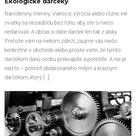
Ekologické darčeky
Narodeniny, meniny, Vianoce, výročia alebo rôzne iné
sviatky sa nezaobídu bez toho, aby ste si niečo
nedarovali. A občas si dáte darček len tak z lásky.
Pretože vám na niekom záleží, zaujme vás niečo
konkrétne v obchode alebo proste viete, že týmto
darčekom danú osobu prekvapíte a potešíte. A nie je
nad to – potešiť obdarovaného milým a krásnym
darčekom, ktorý […]