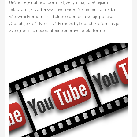
Určite nie je nutné pripomínať, že tým najdôležitejším
faktorom, je tvorba kvalitných videí. Nie nadarmo medzi
všetkými tvorcami mediálneho contentu koluje poučka
„Obsah je kráľ“. No nie vždy môže byť obsah kráľom, ak je
zverejnený na nedostatočne pripravenej platforme.