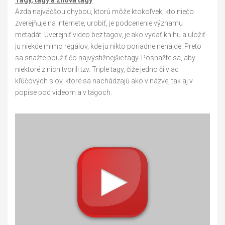
Azda najväčšou chybou, ktorú môže ktokoľvek, kto niečo
zverejňuje na internete, urobiť, je podcenenie významu
metadát. Uverejniť video bez tagov, je ako vydať knihu a uložiť
ju niekde mimo regálov, kde ju nikto poriadne nenájde. Preto
sa snažte použiť čo najvýstižnejšie tagy. Posnažte sa, aby
niektoré z nich tvorili tzv. Triple tagy, čiže jedno či viac
kľúčových slov, ktoré sa nachádzajú ako v názve, tak aj v
popise pod videom a v tagoch.