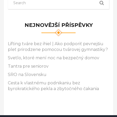
NEJNOVĚJŠÍ PŘÍSPĚVKY
Lifting tváre bez ihiel | Ako podporiť pevnejšiu
pleť prirodzene pomocou tvárovej gymnastiky?
Svetlo, ktoré mení noc na bezpečný domov
Tantra pre seniorov
SRO na Slovensku
Cesta k vlastnému podnikaniu bez
byrokratického pekla a zbytočného čakania