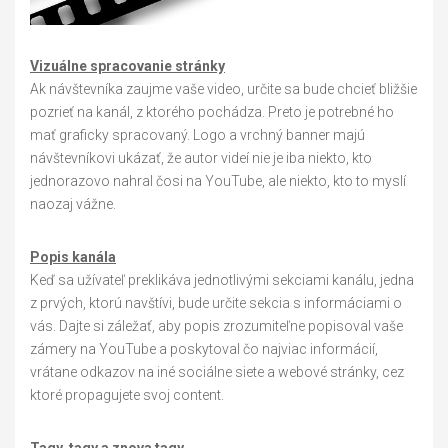
Vizuálne spracovanie stránky
Ak návštevníka zaujme vaše video, určite sa bude chcieť bližšie
pozrieť na kanál, z ktorého pochádza. Preto je potrebné ho
mať graficky spracovaný. Logo a vrchný banner majú
návštevníkovi ukázať, že autor videí nie je iba niekto, kto
jednorazovo nahral čosi na YouTube, ale niekto, kto to myslí
naozaj vážne.
Popis kanála
Keď sa užívateľ preklikáva jednotlivými sekciami kanálu, jedna
z prvých, ktorú navštívi, bude určite sekcia s informáciami o
vás. Dajte si záležať, aby popis zrozumiteľne popisoval vaše
zámery na YouTube a poskytoval čo najviac informácií,
vrátane odkazov na iné sociálne siete a webové stránky, cez
ktoré propagujete svoj content.
Tagy, tagy a znova tagy