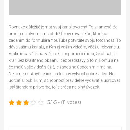
Rovnako dôležité je mať svoj kanál overený. To znamená, že
prostredníctvom sms obdržíte overovací kód, ktorého
zadaním do formulára YouTube potvrdíte svoju totožnosť. To
dáva vášmu kanálu, a tým aj vašim videám, väčšiu relevanciu.
Vrátime sa však na začiatok a pripomenieme si, že obsah je
kráľ. Bez kvalitného obsahu, bez predstavy o tom, komu a na
čo majú vaše videá slúžiť, je šanca na úspech minimálna.
Nikto nemusí byť génius na to, aby vytvoril dobré video. No
udržať si publikum, schopnosť pravidelne vydávať a udržovať
istý štandard pri tvorbe, to je práca na plný úväzok.
3.1/5 - (11 votes)