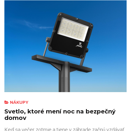
NÁKUPY
Svetlo, ktoré mení noc na bezpečný
domov
Keď sa večer zotmie a tiene v záhrade začnú vzdávať