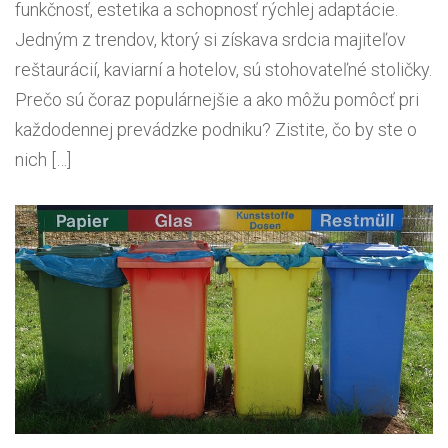
funkčnosť, estetika a schopnosť rýchlej adaptácie.
Jedným z trendov, ktorý si získava srdcia majiteľov
reštaurácií, kaviarní a hotelov, sú stohovateľné stoličky.
Prečo sú čoraz populárnejšie a ako môžu pomôcť pri
každodennej prevádzke podniku? Zistite, čo by ste o
nich […]