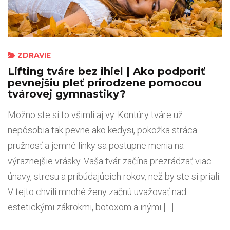
ZDRAVIE
Lifting tváre bez ihiel | Ako podporiť
pevnejšiu pleť prirodzene pomocou
tvárovej gymnastiky?
Možno ste si to všimli aj vy. Kontúry tváre už
nepôsobia tak pevne ako kedysi, pokožka stráca
pružnosť a jemné linky sa postupne menia na
výraznejšie vrásky. Vaša tvár začína prezrádzať viac
únavy, stresu a pribúdajúcich rokov, než by ste si priali.
V tejto chvíli mnohé ženy začnú uvažovať nad
estetickými zákrokmi, botoxom a inými […]