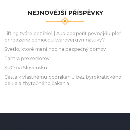
NEJNOVĚJŠÍ PŘÍSPĚVKY
Lifting tváre bez ihiel | Ako podporiť pevnejšiu pleť
prirodzene pomocou tvárovej gymnastiky?
Svetlo, ktoré mení noc na bezpečný domov
Tantra pre seniorov
SRO na Slovensku
Cesta k vlastnému podnikaniu bez byrokratického
pekla a zbytočného čakania