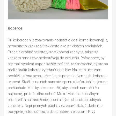
Koberce
Pri kobercoch je zbavovanie nečistôt o čosi komplikovanejšie,
nemusíte to však robiť tak často ako pri čistých podlahách.
Prach a drobné nečistoty sa v koberci zachytia, takže sa
v takom množstve nedostávajú do vzduchu. Práve preto, by
ste mali vysávať aspoň každý tretí deň. raz mesačne, by ste sa
mali donútiť koberce vydrhnúť do hĺbky. Na tento účel vám
poslúži aktívna pena, určená na tepovanie. Nemusíte koberce
tepovať. Stačí ak na nich nanesiete penu a kefou ich iba jemne
prešúchate. Mali by ste sa snažiť, aby ste ich namočili čo
najmenej, pretože dlho schnú. Mokré vlákna sú ideálnym
prostredím na množenie plesní a iných choroboplodných
zárodkov. Nepríjemných pachov sa zbavíte tak, že koberce
posypete jedlou sódou, alebo postriekate octom. Prvý