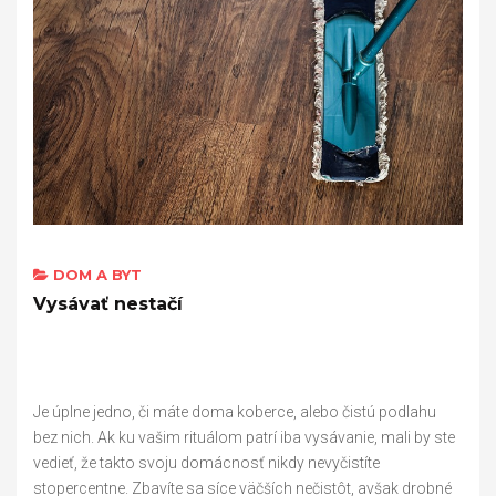
DOM A BYT
Vysávať nestačí
Je úplne jedno, či máte doma koberce, alebo čistú podlahu
bez nich. Ak ku vašim rituálom patrí iba vysávanie, mali by ste
vedieť, že takto svoju domácnosť nikdy nevyčistíte
stopercentne. Zbavíte sa síce väčších nečistôt, avšak drobné