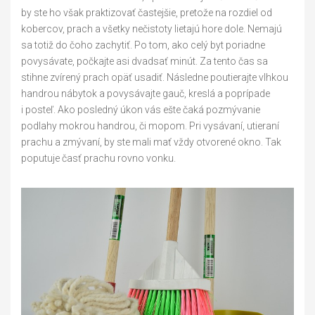
by ste ho však praktizovať častejšie, pretože na rozdiel od
kobercov, prach a všetky nečistoty lietajú hore dole. Nemajú
sa totiž do čoho zachytiť. Po tom, ako celý byt poriadne
povysávate, počkajte asi dvadsať minút. Za tento čas sa
stihne zvírený prach opäť usadiť. Následne poutierajte vlhkou
handrou nábytok a povysávajte gauč, kreslá a poprípade
i posteľ. Ako posledný úkon vás ešte čaká pozmývanie
podlahy mokrou handrou, či mopom. Pri vysávaní, utieraní
prachu a zmývaní, by ste mali mať vždy otvorené okno. Tak
poputuje časť prachu rovno vonku.