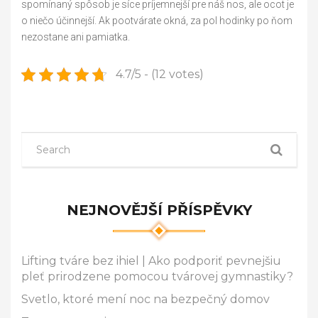
spomínaný spôsob je síce príjemnejší pre náš nos, ale ocot je
o niečo účinnejší. Ak pootvárate okná, za pol hodinky po ňom
nezostane ani pamiatka.
4.7/5 - (12 votes)
NEJNOVĚJŠÍ PŘÍSPĚVKY
Lifting tváre bez ihiel | Ako podporiť pevnejšiu
pleť prirodzene pomocou tvárovej gymnastiky?
Svetlo, ktoré mení noc na bezpečný domov