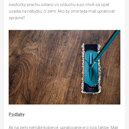
čiastočky prachu ostanú vo vzduchu a po chvíli sa opäť
usadia na nábytku, či zemi. Ako by sme teda mali upratovať
správne?
Podlahy
Ak na zemi nemáte koberce, upratovanie je o čosi ľahšie. Mali