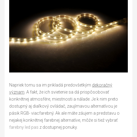
Napriek tomu sa im prikladá predovšetkým
dekoračný
význam
. A fakt, že ich svietenie sa dá prispôsobovať
konkrétnej atmosfére, miestnosti a nálade. Je k nim preto
dostupný aj diaľkový ovládač, zaujímavou alternatívou je
pásik RGB- viacfarebný. Ak ale máte záujem a predstavu o
nejakej konkrétnej farebnej alternatíve, môže si tiež vybrať
farebny led pas
z dostupnej ponuky.