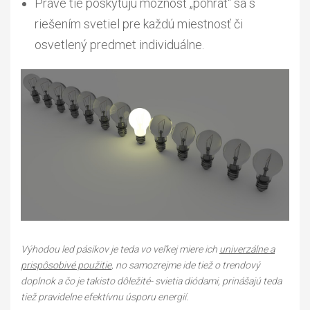
Práve tie poskytujú možnosť „pohrať“ sa s
riešením svetiel pre každú miestnosť či
osvetlený predmet individuálne.
Výhodou led pásikov je teda vo veľkej miere ich
univerzálne a
prispôsobivé použitie
, no samozrejme ide tiež o trendový
doplnok a čo je takisto dôležité- svietia diódami, prinášajú teda
tiež pravidelne efektívnu úsporu energií.