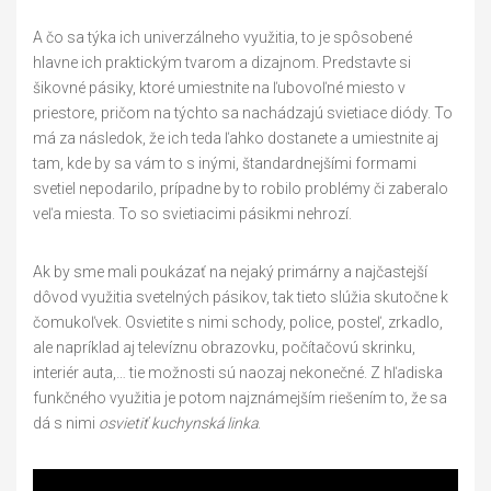
A čo sa týka ich univerzálneho využitia, to je spôsobené
hlavne ich praktickým tvarom a dizajnom. Predstavte si
šikovné pásiky, ktoré umiestnite na ľubovoľné miesto v
priestore, pričom na týchto sa nachádzajú svietiace diódy. To
má za následok, že ich teda ľahko dostanete a umiestnite aj
tam, kde by sa vám to s inými, štandardnejšími formami
svetiel nepodarilo, prípadne by to robilo problémy či zaberalo
veľa miesta. To so svietiacimi pásikmi nehrozí.
Ak by sme mali poukázať na nejaký primárny a najčastejší
dôvod využitia svetelných pásikov, tak tieto slúžia skutočne k
čomukoľvek. Osvietite s nimi schody, police, posteľ, zrkadlo,
ale napríklad aj televíznu obrazovku, počítačovú skrinku,
interiér auta,… tie možnosti sú naozaj nekonečné. Z hľadiska
funkčného využitia je potom najznámejším riešením to, že sa
dá s nimi
osvietiť kuchynská linka
.