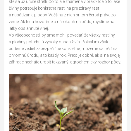
ste sa už určite stretli. Čo to ale znamená v praxi? Ide o to, aké
živiny potrebuje konkrétna rastlina pre zdravý rast
a nasádzanie plodov. Väčšinu z nich pritom čerpá práve zo
zeme. Ak teda hovoríme o nárokoch na pôdu, myslíme na
látky obsiahnuté v nej.
Vo všeobecnosti, by sme mohli povedať, že všetky rastliny
a plodiny potrebujú vysoký obsah živín. Pokiaľ im však
budeme vedieť zabezpečiť tie konkrétne, môžeme sa tešiť na
ohromnú úrodu, a to každý rok. Preto je dobré, ak si na svojej
záhrade necháte urobiť takzvaný agrochemický rozbor pôdy.