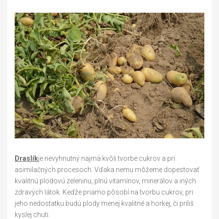
Draslík
je nevyhnutný najmä kvôli tvorbe cukrov a pri
asimilačných procesoch. Vďaka nemu môžeme dopestovať
kvalitnú plodovú zeleninu, plnú vitamínov, minerálov a iných
zdravých látok. Keďže priamo pôsobí na tvorbu cukrov, pri
jeho nedostatku budú plody menej kvalitné a horkej, či príliš
kyslej chuti.