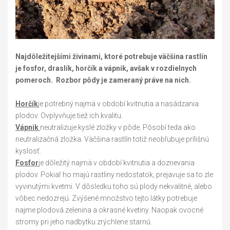
Najdôležitejšími živinami, ktoré potrebuje väčšina rastlín
je fosfor, draslík, horčík a vápnik, avšak v rozdielnych
pomeroch. Rozbor pôdy je zameraný práve na nich.
Horčík
je potrebný najmä v období kvitnutia a nasádzania
plodov. Ovplyvňuje tiež ich kvalitu.
Vápnik
neutralizuje kyslé zložky v pôde. Pôsobí teda ako
neutralizačná zložka. Väčšina rastlín totiž neobľubuje prílišnú
kyslosť.
Fosfor
je dôležitý najmä v období kvitnutia a dozrievania
plodov. Pokiaľ ho majú rastliny nedostatok, prejavuje sa to zle
vyvinutými kvetmi. V dôsledku toho sú plody nekvalitné, alebo
vôbec nedozrejú. Zvýšené množstvo tejto látky potrebuje
najme plodová zelenina a okrasné kvetiny. Naopak ovocné
stromy pri jeho nadbytku zrýchlene starnú.