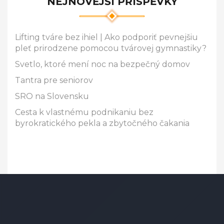
NEJNOVĚJŠÍ PŘÍSPĚVKY
Lifting tváre bez ihiel | Ako podporiť pevnejšiu
pleť prirodzene pomocou tvárovej gymnastiky?
Svetlo, ktoré mení noc na bezpečný domov
Tantra pre seniorov
SRO na Slovensku
Cesta k vlastnému podnikaniu bez
byrokratického pekla a zbytočného čakania