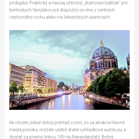
podujatia. Praktický a naozaj užitočný „štartovací balíček“ pre
berlínskych fanúšikov je k dispozícii on-line, v centrách
cestovného ruchu alebo na železničných staniciach.
Ak chcete získať dobrý prehľad o tom, čo za atrakcie hlavné
mesta ponúka, môžete ušetriť drahé vyhliadkové autobusy a
dostať sa priamo linkou 100 na Alexanderplatz. Bežný