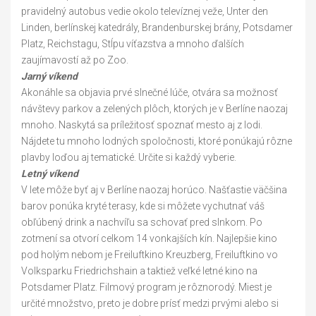
pravidelný autobus vedie okolo televíznej veže, Unter den
Linden, berlínskej katedrály, Brandenburskej brány, Potsdamer
Platz, Reichstagu, Stĺpu víťazstva a mnoho ďalších
zaujímavostí až po Zoo.
Jarný víkend
Akonáhle sa objavia prvé slnečné lúče, otvára sa možnosť
návštevy parkov a zelených plôch, ktorých je v Berlíne naozaj
mnoho. Naskytá sa príležitosť spoznať mesto aj z lodi.
Nájdete tu mnoho lodných spoločnosti, ktoré ponúkajú rôzne
plavby loďou aj tematické. Určite si každý vyberie.
Letný víkend
V lete môže byť aj v Berlíne naozaj horúco. Našťastie väčšina
barov ponúka kryté terasy, kde si môžete vychutnať váš
obľúbený drink a nachvíľu sa schovať pred slnkom. Po
zotmení sa otvorí celkom 14 vonkajších kín. Najlepšie kino
pod holým nebom je Freiluftkino Kreuzberg, Freiluftkino vo
Volksparku Friedrichshain a taktiež veľké letné kino na
Potsdamer Platz. Filmový program je rôznorodý. Miest je
určité množstvo, preto je dobre prísť medzi prvými alebo si