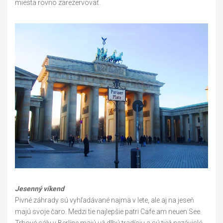
miesta rovno zarezervovať.
Jesenný víkend
Pivné záhrady sú vyhľadávané najmä v lete, ale aj na jeseň
majú svoje čaro. Medzi tie najlepšie patri Cafe am neuen See.
Trhové sály v Berlíne majú už dlhú tradíciu a sú tiež nezávislé