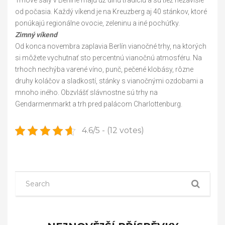
od počasia. Každý víkend je na Kreuzberg aj 40 stánkov, ktoré
ponúkajú regionálne ovocie, zeleninu a iné pochúťky.
Zimný víkend
Od konca novembra zaplavia Berlín vianočné trhy, na ktorých
si môžete vychutnať sto percentnú vianočnú atmosféru. Na
trhoch nechýba varené víno, punč, pečené klobásy, rôzne
druhy koláčov a sladkostí, stánky s vianočnými ozdobami a
mnoho iného. Obzvlášť slávnostne sú trhy na
Gendarmenmarkt a trh pred palácom Charlottenburg.
4.6/5 - (12 votes)