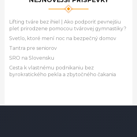
NEJNOVĚJŠÍ PŘÍSPĚVKY
Lifting tváre bez ihiel | Ako podporiť pevnejšiu
pleť prirodzene pomocou tvárovej gymnastiky?
Svetlo, ktoré mení noc na bezpečný domov
Tantra pre seniorov
SRO na Slovensku
Cesta k vlastnému podnikaniu bez
byrokratického pekla a zbytočného čakania