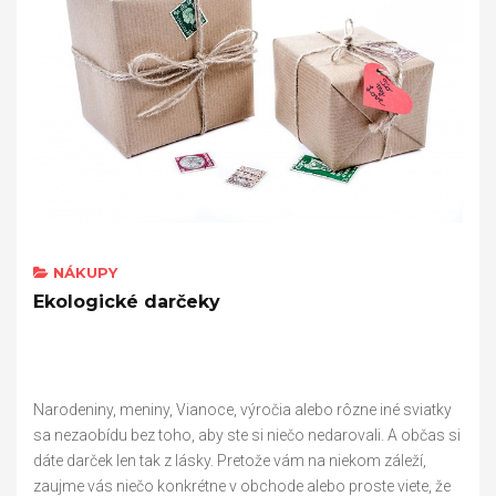
NÁKUPY
Ekologické darčeky
Narodeniny, meniny, Vianoce, výročia alebo rôzne iné sviatky
sa nezaobídu bez toho, aby ste si niečo nedarovali. A občas si
dáte darček len tak z lásky. Pretože vám na niekom záleží,
zaujme vás niečo konkrétne v obchode alebo proste viete, že