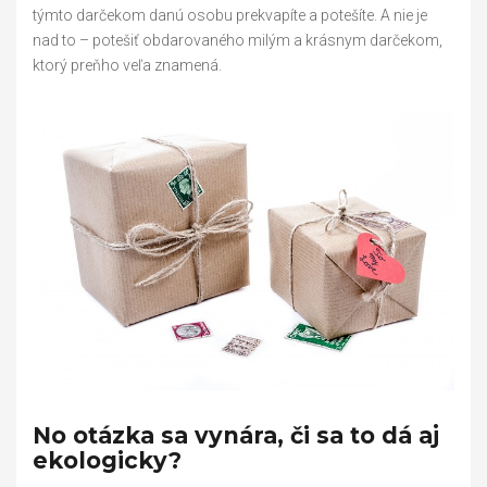
týmto darčekom danú osobu prekvapíte a potešíte. A nie je
nad to – potešiť obdarovaného milým a krásnym darčekom,
ktorý preňho veľa znamená.
No otázka sa vynára, či sa to dá aj
ekologicky?