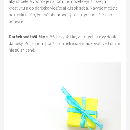
aký chcete. Výborné je na tom, že môžete využiť svoju
kreativitu a do darčeka vložíte aj kúsok seba. Navyše môžete
nakresliť niečo, čo má obdarovaný rád a tým ho ešte viac
potešíte.
Darčekové taštičky
môžete využiť tie, v ktorých ste vy dostali
darčeky. Po jednom použití ich netreba vyhadzovať, veď určite
nie sú zničené.