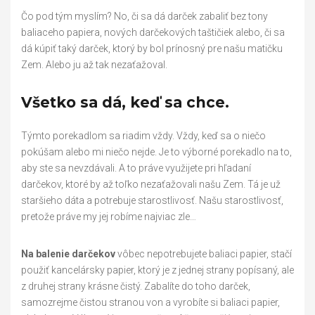
Čo pod tým myslím? No, či sa dá darček zabaliť bez tony
baliaceho papiera, nových darčekových taštičiek alebo, či sa
dá kúpiť taký darček, ktorý by bol prínosný pre našu matičku
Zem. Alebo ju až tak nezaťažoval.
Všetko sa dá, keď sa chce.
Týmto porekadlom sa riadim vždy. Vždy, keď sa o niečo
pokúšam alebo mi niečo nejde. Je to výborné porekadlo na to,
aby ste sa nevzdávali. A to práve využijete pri hľadaní
darčekov, ktoré by až toľko nezaťažovali našu Zem. Tá je už
staršieho dáta a potrebuje starostlivosť. Našu starostlivosť,
pretože práve my jej robíme najviac zle…
Na balenie darčekov
vôbec nepotrebujete baliaci papier, stačí
použiť kancelársky papier, ktorý je z jednej strany popísaný, ale
z druhej strany krásne čistý. Zabalíte do toho darček,
samozrejme čistou stranou von a vyrobíte si baliaci papier,