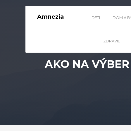
Amnezia
DETI
DOM A B
ZDRAVIE
AKO NA VÝBER