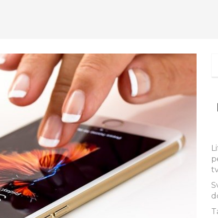
L
p
t
S
d
T