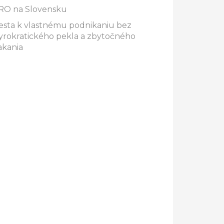
RO na Slovensku
esta k vlastnému podnikaniu bez
yrokratického pekla a zbytočného
akania