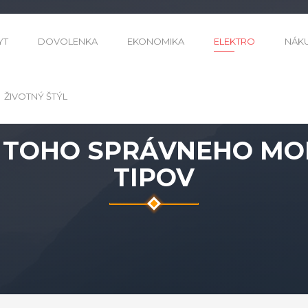
YT
DOVOLENKA
EKONOMIKA
ELEKTRO
NÁK
ŽIVOTNÝ ŠTÝL
 TOHO SPRÁVNEHO MOBI
TIPOV