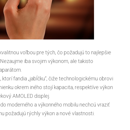
kvalitnou voľbou pre tých, čo požadujú to najlepšie
Nezaujme iba svojim výkonom, ale takisto
oaparátom.
h, ktorí fandia „jabĺčku“, čiže technologickému obrovi
enku okrem iného stojí kapacita, respektíve výkon
kový AMOLED displej.
čo do moderného a výkonného mobilu nechcú vraziť
omu požadujú rýchly výkon a nové vlastnosti.