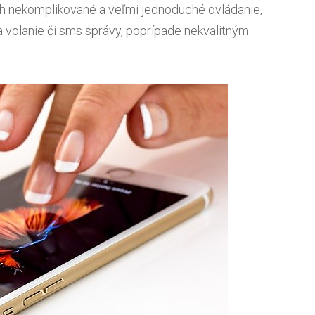
 nekomplikované a veľmi jednoduché ovládanie,
a volanie či sms správy, poprípade nekvalitným