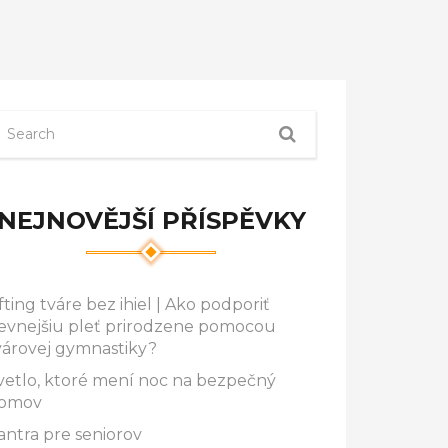
NEJNOVĚJŠÍ PŘÍSPĚVKY
ifting tváre bez ihiel | Ako podporiť
evnejšiu pleť prirodzene pomocou
várovej gymnastiky?
vetlo, ktoré mení noc na bezpečný
omov
antra pre seniorov