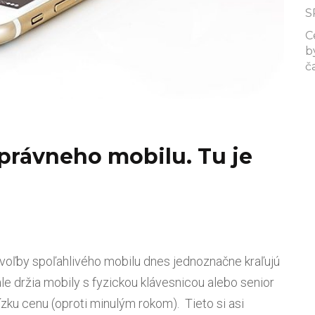
S
C
b
č
právneho mobilu. Tu je
 voľby spoľahlivého mobilu dnes jednoznačne kraľujú
le držia mobily s fyzickou klávesnicou alebo senior
ízku cenu (oproti minulým rokom). Tieto si asi