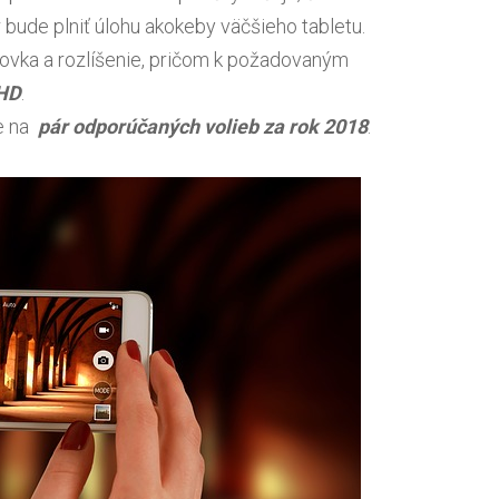
 bude plniť úlohu akokeby väčšieho tabletu.
zovka a rozlíšenie, pričom k požadovaným
 HD
.
ve na
pár odporúčaných volieb za rok 2018
.