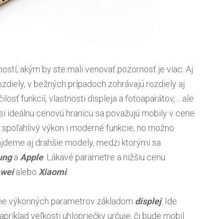
ností, akým by ste mali venovať pozornosť je viac. Aj
diely, v bežných prípadoch zohrávajú rozdiely aj
osť funkcií, vlastnosti displeja a fotoaparátov,… ale
úsi ideálnu cenovú hranicu sa považujú mobily v cene
á spoľahlivý výkon i moderné funkcie, no možno
ájdeme aj drahšie modely, medzi ktorými sa
ung
a
Apple
. Lákavé parametre a nižšiu cenu
wei
alebo
Xiaomi
.
čne výkonných parametrov základom
displej
. Ide
príklad veľkosti uhlopriečky určuje, či bude mobil