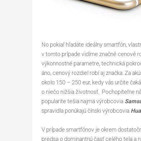
No pokiaľ hľadáte ideálny smartfón, vlast
v tomto prípade vidíme značné cenové roz
výkonnostné parametre, technická pokročil
áno, cenový rozdiel robí aj značka. Za ak
okolo 150 – 250 eur, kedy vás určite čak
o niečo nižšia životnosť. Pochopiteľne n
popularite tešia najmä výrobcovia
Sams
spravidla ponúkajú čínski výrobcovia
Hua
V prípade smartfónov je okrem dostato
predsa o dominantnú časť celého tela a na