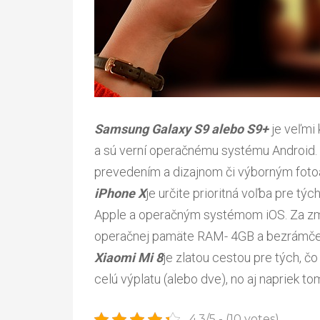
Samsung Galaxy S9 alebo S9+
je veľmi 
a sú verní operačnému systému Android. 
prevedením a dizajnom či výborným fot
iPhone X
je určite prioritná voľba pre týc
Apple a operačným systémom iOS. Za zmi
operačnej pamäte RAM- 4GB a bezrámče
Xiaomi Mi 8
je zlatou cestou pre tých, 
celú výplatu (alebo dve), no aj napriek t
4.3/5 - (10 votes)